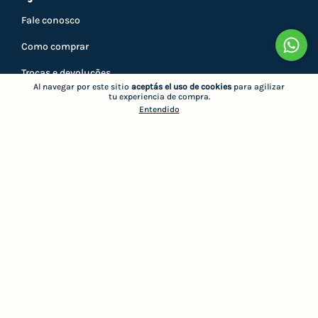
Fale conosco
Como comprar
Trocas e devoluções
Al navegar por este sitio
aceptás el uso de cookies
para agilizar
tu experiencia de compra.
Privacidade
Entendido
Minha conta
Atendimento
5521999637860
21999637860
atendimento@akera.com.br
Cadastre-se em nossa newsletter
E receba novidades e promoções