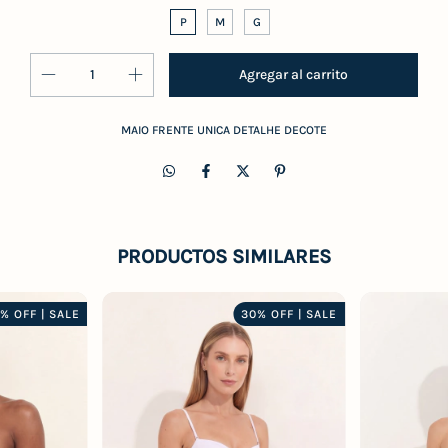
P
M
G
MAIO FRENTE UNICA DETALHE DECOTE
PRODUCTOS SIMILARES
% OFF | SALE
30% OFF | SALE