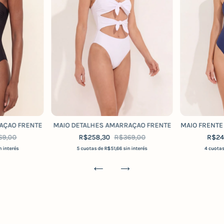
AÇAO FRENTE
MAIO DETALHES AMARRAÇAO FRENTE
MAIO FRENTE
69,00
R$258,30
R$369,00
R$24
n interés
5
cuotas de
R$51,66
sin interés
4
cuota