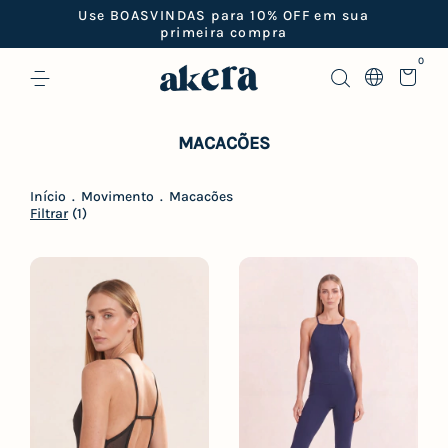
Use BOASVINDAS para 10% OFF em sua
primeira compra
0
MACACÕES
Início
.
Movimento
.
Macacões
Filtrar
(
1
)