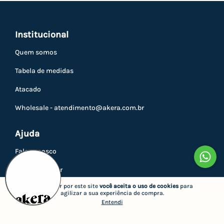
Institucional
Quem somos
Tabela de medidas
Atacado
Wholesale -
atendimento@akera.com.br
Ajuda
Fale conosco
Como comprar
Ao navegar por este site
você aceita o uso de cookies
para
Trocas e devoluções
agilizar a sua experiência de compra.
Entendi
Privacidade