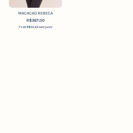
MACACAO REBECA
R$367,00
7
x de
R$52,43
sem juros