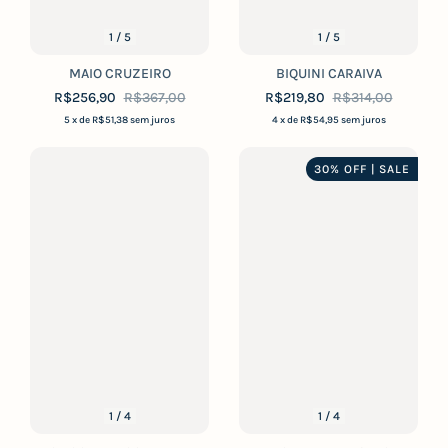
1
/
5
1
/
5
MAIO CRUZEIRO
BIQUINI CARAIVA
R$256,90
R$367,00
R$219,80
R$314,00
5
x de
R$51,38
sem juros
4
x de
R$54,95
sem juros
30% OFF | SALE
1
/
4
1
/
4