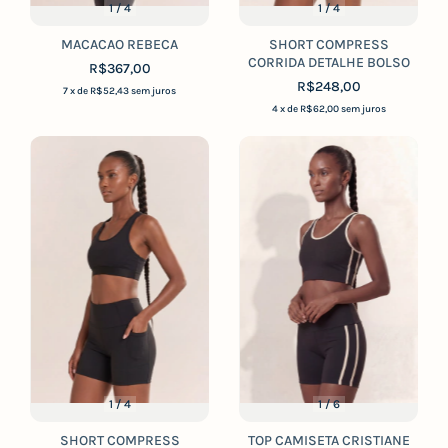
1
/
4
1
/
4
MACACAO REBECA
SHORT COMPRESS
CORRIDA DETALHE BOLSO
R$367,00
R$248,00
7
x de
R$52,43
sem juros
4
x de
R$62,00
sem juros
1
/
4
1
/
6
SHORT COMPRESS
TOP CAMISETA CRISTIANE