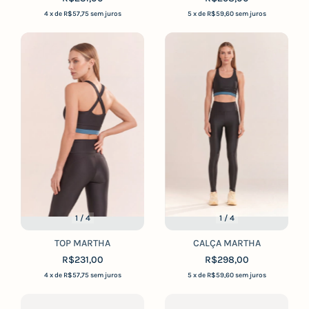
4
x de
R$57,75
sem juros
5
x de
R$59,60
sem juros
1
/
4
1
/
4
TOP MARTHA
CALÇA MARTHA
R$231,00
R$298,00
4
x de
R$57,75
sem juros
5
x de
R$59,60
sem juros