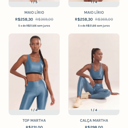
1
/
5
1
/
4
MAIO LÍRIO
MAIO LÍRIO
R$258,30
R$369,00
R$258,30
R$369,00
5
x de
R$51,66
sem juros
5
x de
R$51,66
sem juros
1
/
4
1
/
4
TOP MARTHA
CALÇA MARTHA
R$231,00
R$298,00