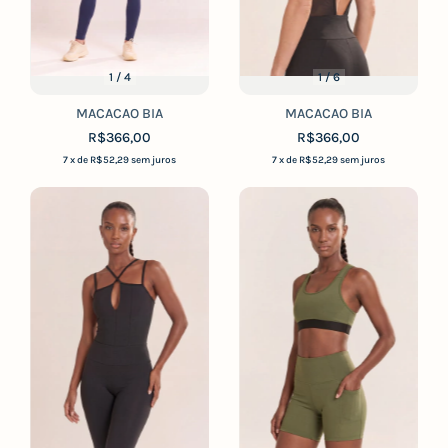
1
/
4
1
/
6
MACACAO BIA
MACACAO BIA
R$366,00
R$366,00
7
x de
R$52,29
sem juros
7
x de
R$52,29
sem juros