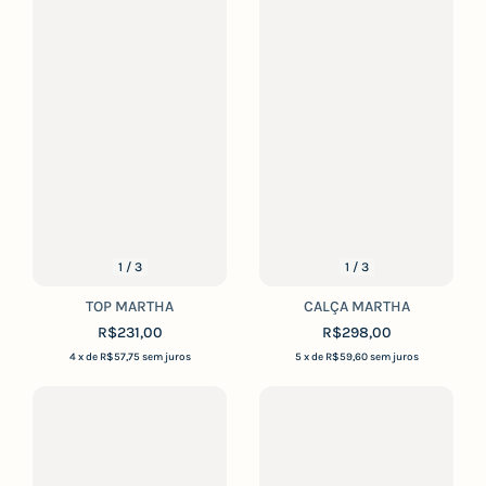
1
/
3
1
/
3
TOP MARTHA
CALÇA MARTHA
R$231,00
R$298,00
4
x de
R$57,75
sem juros
5
x de
R$59,60
sem juros