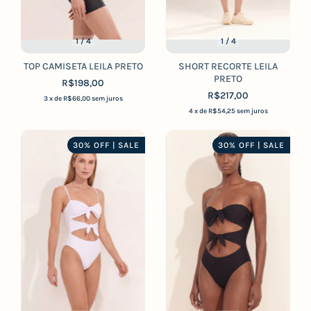
1
/
4
1
/
4
TOP CAMISETA LEILA PRETO
SHORT RECORTE LEILA
PRETO
R$198,00
R$217,00
3
x de
R$66,00
sem juros
4
x de
R$54,25
sem juros
30% OFF | SALE
30% OFF | SALE