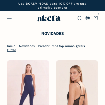
Frete grátis em pedidos acima de R$499
0
NOVIDADES
Início
.
Novidades
.
breadcrumbs.top-minas-gerais
Filtrar