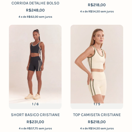
CORRIDA DETALHE BOLSO
R$218,00
R$248,00
4
x de
R$54,50
sem juros
4
x de
R$62,00
sem juros
1
/
6
1
/
5
SHORT BASICO CRISTIANE
TOP CAMISETA CRISTIANE
R$231,00
R$218,00
4
x de
R$57,75
sem juros
4
x de
R$54,50
sem juros