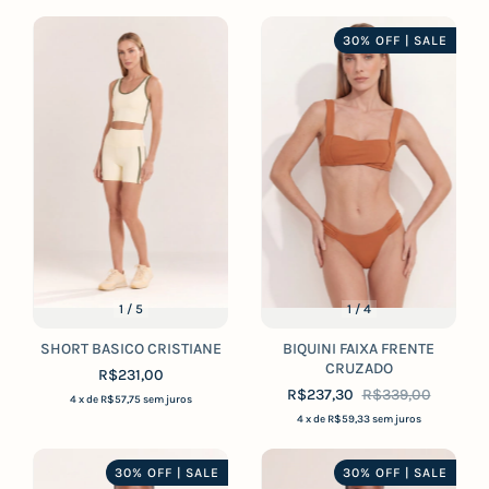
30% OFF | SALE
1
/
5
1
/
4
SHORT BASICO CRISTIANE
BIQUINI FAIXA FRENTE
CRUZADO
R$231,00
R$237,30
R$339,00
4
x de
R$57,75
sem juros
4
x de
R$59,33
sem juros
30% OFF | SALE
30% OFF | SALE