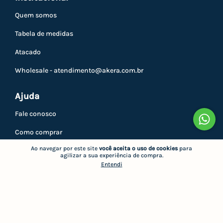
Quem somos
Tabela de medidas
Atacado
Wholesale -
atendimento@akera.com.br
Ajuda
Fale conosco
Como comprar
Ao navegar por este site
você aceita o uso de cookies
para
Trocas e devoluções
agilizar a sua experiência de compra.
Entendi
Privacidade
Minha conta
Atendimento