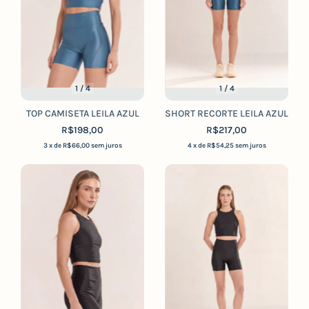
1
/
4
1
/
4
TOP CAMISETA LEILA AZUL
SHORT RECORTE LEILA AZUL
R$198,00
R$217,00
3
x de
R$66,00
sem juros
4
x de
R$54,25
sem juros