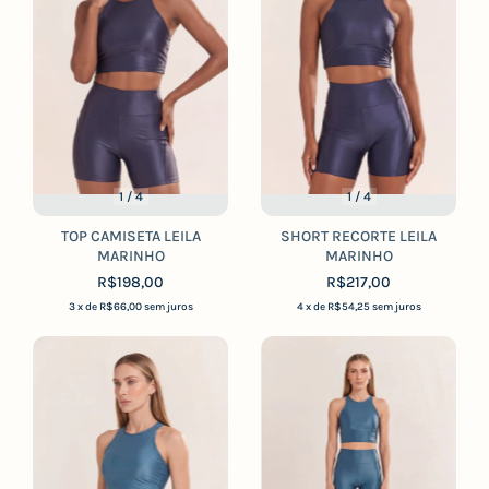
1
/
4
1
/
4
TOP CAMISETA LEILA
SHORT RECORTE LEILA
MARINHO
MARINHO
R$198,00
R$217,00
3
x de
R$66,00
sem juros
4
x de
R$54,25
sem juros