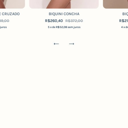
TE CRUZADO
BIQUINI CONCHA
BI
39,00
R$260,40
R$372,00
R$2
juros
5
x de
R$52,08
sem juros
4
x d