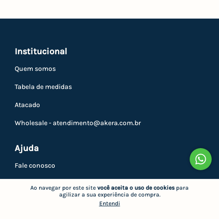
Institucional
Quem somos
Tabela de medidas
Atacado
Wholesale -
atendimento@akera.com.br
Ajuda
Fale conosco
Como comprar
Ao navegar por este site
você aceita o uso de cookies
para
agilizar a sua experiência de compra.
Trocas e devoluções
Entendi