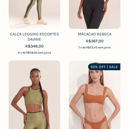
CALÇA LEGGING RECORTES
MACACAO REBECA
DAIANE
R$367,00
R$348,00
7
x de
R$52,43
sem juros
6
x de
R$58,00
sem juros
30% OFF | SALE