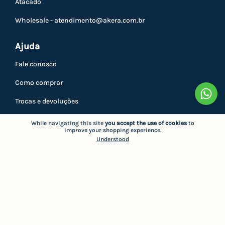
Atacado
Wholesale -
atendimento@akera.com.br
Ajuda
Fale conosco
Como comprar
Trocas e devoluções
Privacidade
While navigating this site
you accept the use of cookies
to
improve your shopping experience.
Minha conta
Understood
Atendimento
5521999637860
21999637860
atendimento@akera.com.br