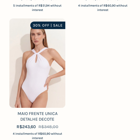
5
installments of
R$51,94
without
4
installments of
R$60,90
without
interest
interest
30% OFF | SALE
MAIO FRENTE UNICA
DETALHE DECOTE
R$243,60
R$348,00
4
installments of
R$60,90
without
interest