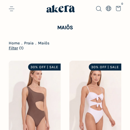
0
MAIÔS
Home
.
Praia
.
Maiôs
Filter
(
1
)
30% OFF | SALE
30% OFF | SALE