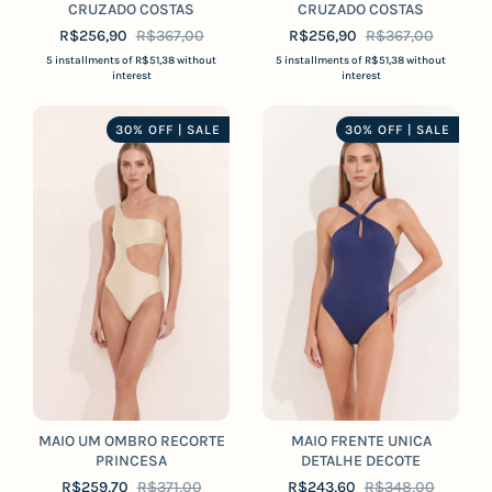
CRUZADO COSTAS
CRUZADO COSTAS
R$256,90
R$367,00
R$256,90
R$367,00
5
installments of
R$51,38
without
5
installments of
R$51,38
without
interest
interest
30% OFF | SALE
30% OFF | SALE
MAIO UM OMBRO RECORTE
MAIO FRENTE UNICA
PRINCESA
DETALHE DECOTE
R$259,70
R$371,00
R$243,60
R$348,00