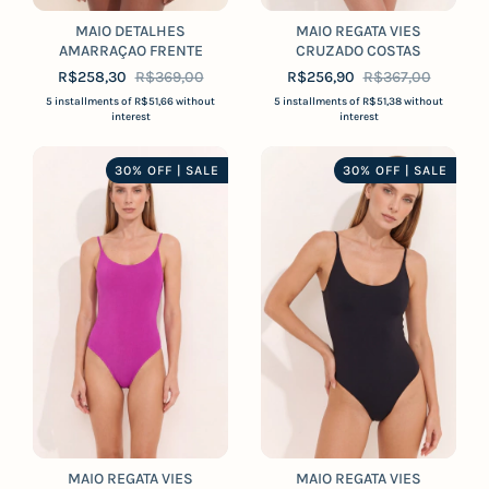
MAIO DETALHES
MAIO REGATA VIES
AMARRAÇAO FRENTE
CRUZADO COSTAS
R$258,30
R$369,00
R$256,90
R$367,00
5
installments of
R$51,66
without
5
installments of
R$51,38
without
interest
interest
30% OFF | SALE
30% OFF | SALE
MAIO REGATA VIES
MAIO REGATA VIES