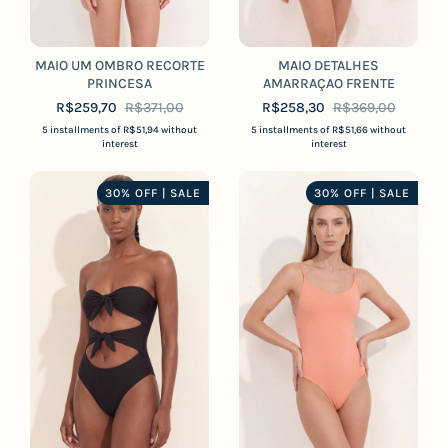
MAIO UM OMBRO RECORTE
MAIO DETALHES
PRINCESA
AMARRAÇAO FRENTE
R$259,70
R$371,00
R$258,30
R$369,00
5
installments of
R$51,94
without
5
installments of
R$51,66
without
interest
interest
30% OFF | SALE
30% OFF | SALE