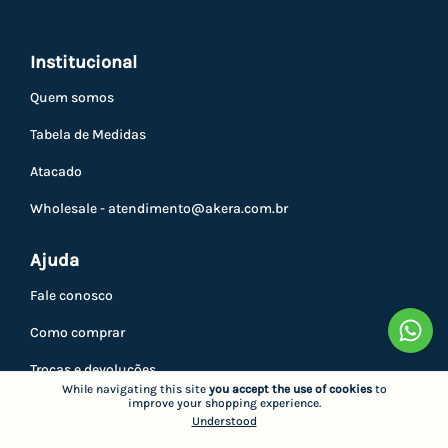
Institucional
Quem somos
Tabela de Medidas
Atacado
Wholesale -
atendimento@akera.com.br
Ajuda
Fale conosco
Como comprar
Trocas e devoluções
While navigating this site
you accept the use of cookies
to
improve your shopping experience.
Privacidade
Understood
Minha conta