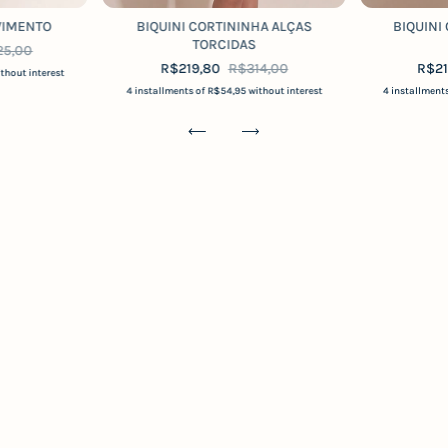
VIMENTO
BIQUINI CORTININHA ALÇAS
BIQUINI
TORCIDAS
25,00
R$219,80
R$314,00
R$2
ithout interest
4
installments of
R$54,95
without interest
4
installment