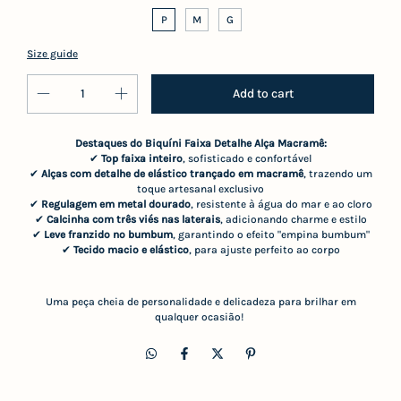
P
M
G
Size guide
Destaques do Biquíni Faixa Detalhe Alça Macramê:
✔
Top faixa inteiro
, sofisticado e confortável
✔
Alças com detalhe de elástico trançado em macramê
, trazendo um
toque artesanal exclusivo
✔
Regulagem em metal dourado
, resistente à água do mar e ao cloro
✔
Calcinha com três viés nas laterais
, adicionando charme e estilo
✔
Leve franzido no bumbum
, garantindo o efeito "empina bumbum"
✔
Tecido macio e elástico
, para ajuste perfeito ao corpo
Uma peça cheia de personalidade e delicadeza para brilhar em
qualquer ocasião!