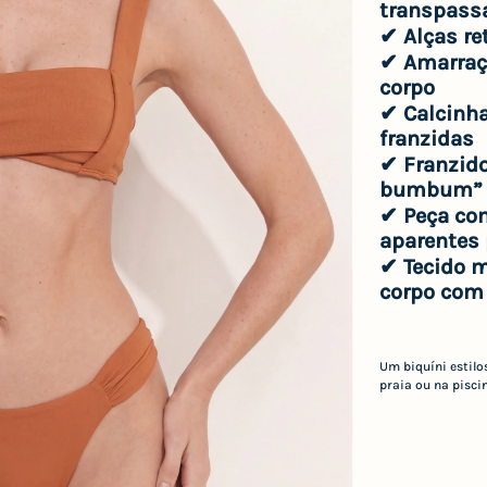
transpass
✔
Alças re
✔
Amarraç
corpo
✔
Calcinha
franzidas
✔
Franzid
bumbum”
✔
Peça co
aparentes 
✔
Tecido m
corpo com 
Um biquíni estilo
praia ou na pisci