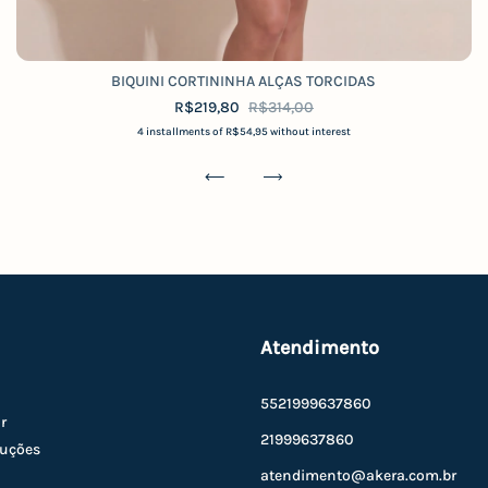
BIQUINI CORTININHA ALÇAS TORCIDAS
R$219,80
R$314,00
4
installments of
R$54,95
without interest
Atendimento
5521999637860
r
21999637860
luções
atendimento@akera.com.br