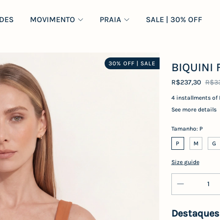
DES
MOVIMENTO
PRAIA
SALE | 30% OFF
30% OFF | SALE
BIQUINI
R$237,30
R$3
4
installments of
See more details
Tamanho:
P
P
M
G
Size guide
Destaques 