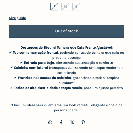
P
M
G
Size guide
Destaques do Biquíni Tomara que Caia Frente Ajustável:
✔
Top com amarração frontal
, podendo ser usado tomara que caia ou
preso no pescoço
✔
Entrada para bojo
, oferecendo sustentação e conforto
✔
Calcinha com lateral transpassada
, trazendo um toque moderno e
sofisticado
✔
Franzido nas costas da calcinha
, garantindo o efeito "empina
bumbum"
✔
Tecido de alta elasticidade e toque macio
, para um ajuste perfeito
O biquíni ideal para quem ama um look versátil, elegante e cheio de
personalidade!