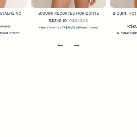
DETALHE NO
BIQUINI RECORTES HORIZONTE
BIQUINI HOT
R$240,10
R$343,00
24,00
R$26
4
installments of
R$60,03
without interest
thout interest
5
installment