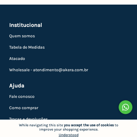
Institucional
Quem somos
Tabela de Medidas
Atacado
Wholesale -
atendimento@akera.com.br
Ajuda
Fale conosco
Como comprar
Trocas e devoluções
While navigating this site
you accept the use of cookies
to
improve your shopping experience.
Privacidade
Understood