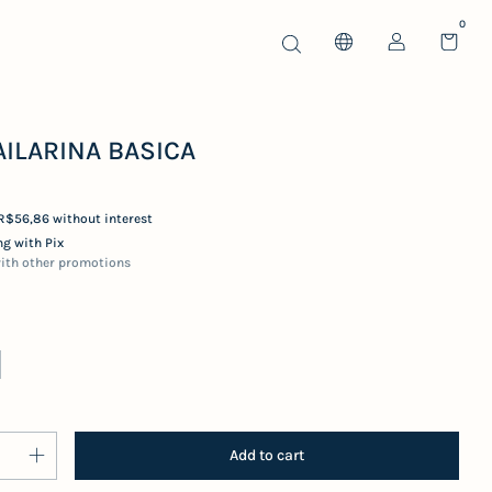
0
AILARINA BASICA
R$56,86
without interest
g with Pix
ith other promotions