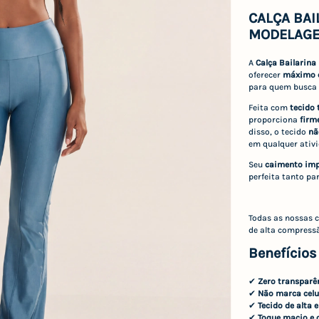
CALÇA BAI
MODELAGE
A
Calça Bailarina
oferecer
máximo c
para quem busca p
Feita com
tecido 
proporciona
firm
disso, o tecido
nã
em qualquer ativi
Seu
caimento imp
perfeita tanto pa
Todas as nossas 
de alta compressã
Benefícios
✔
Zero transparê
✔
Não marca celu
✔
Tecido de alta 
✔
Toque macio e 