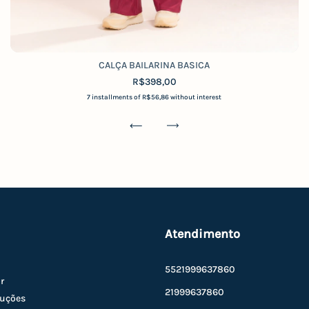
CALÇA BAILARINA BASICA
R$398,00
7
installments of
R$56,86
without interest
Atendimento
5521999637860
r
21999637860
luções