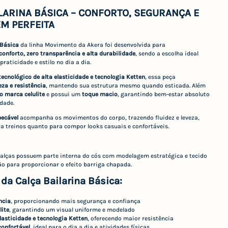
LARINA BÁSICA – CONFORTO, SEGURANÇA E
M PERFEITA
 Básica
da linha Movimento da Akera foi desenvolvida para
onforto, zero transparência e alta durabilidade
, sendo a escolha ideal
raticidade e estilo no dia a dia.
tecnológico de alta elasticidade e tecnologia Ketten
, essa peça
eza e resistência
, mantendo sua estrutura mesmo quando esticada. Além
o marca celulite
e possui um
toque macio
, garantindo bem-estar absoluto
dade.
ecável
acompanha os movimentos do corpo, trazendo fluidez e leveza,
ra treinos quanto para compor looks casuais e confortáveis.
calças possuem parte interna do cós com modelagem estratégica e tecido
o para proporcionar o efeito barriga chapada.
 da Calça Bailarina Básica:
ncia
, proporcionando mais segurança e confiança
lite
, garantindo um visual uniforme e modelado
elasticidade e tecnologia Ketten
, oferecendo maior resistência
confortável
, ideal para o dia a dia e atividades físicas