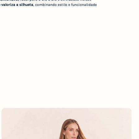
valoriza a silhueta
, combinando estilo e funcionalidade