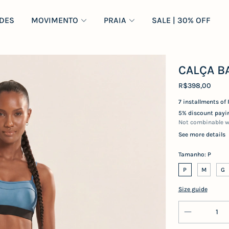
DES
MOVIMENTO
PRAIA
SALE | 30% OFF
CALÇA B
R$398,00
7
installments of
5% discount
payin
Not combinable w
See more details
Tamanho:
P
P
M
G
Size guide