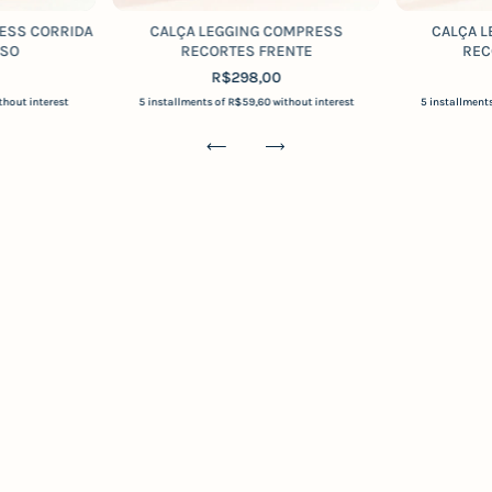
ESS CORRIDA
CALÇA LEGGING COMPRESS
CALÇA 
LSO
RECORTES FRENTE
REC
R$298,00
thout interest
5
installments of
R$59,60
without interest
5
installment