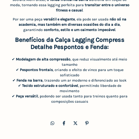
moda, tornando essa legging perfeita para
transitar entre o universo
fitness e casual
.
Por ser uma peça
versátil e elegante
, ela pode ser usada
não só na
academia, mas também em diversas ocasiões do dia a dia
,
garantindo
conforto, estilo e um caimento impecável
.
Benefícios da Calça Legging Compress
Detalhe Pespontos e Fenda:
✔
Modelagem de alta compressão
, que reduz visualmente até meio
tamanho
✔
Pespontos frontais
, criando o efeito de vinco para um toque
sofisticado
✔
Fenda na barra
, trazendo um ar moderno e diferenciado ao look
✔
Tecido estruturado e confortável
, permitindo liberdade de
movimento
✔
Peça versátil
, podendo ser usada tanto para treinos quanto para
composições casuais