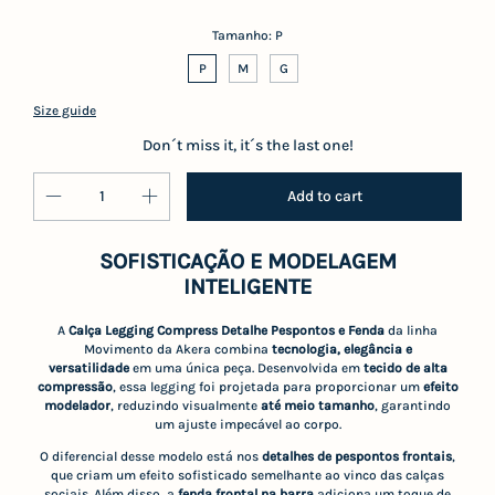
Tamanho:
P
P
M
G
Size guide
Don´t miss it, it´s the last one!
SOFISTICAÇÃO E MODELAGEM
INTELIGENTE
A
Calça Legging Compress Detalhe Pespontos e Fenda
da linha
Movimento da Akera combina
tecnologia, elegância e
versatilidade
em uma única peça. Desenvolvida em
tecido de alta
compressão
, essa legging foi projetada para proporcionar um
efeito
modelador
, reduzindo visualmente
até meio tamanho
, garantindo
um ajuste impecável ao corpo.
O diferencial desse modelo está nos
detalhes de pespontos frontais
,
que criam um efeito sofisticado semelhante ao vinco das calças
sociais. Além disso, a
fenda frontal na barra
adiciona um toque de