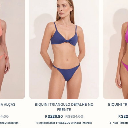
HA ALÇAS
BIQUINI TRIANGULO DETALHE NO
BIQUINI T
FRENTE
14,00
R$226,80
R$324,00
R$22
ithout interest
4
installments of
R$56,70
without interest
4
installment