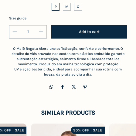
P
M
G
Size guide
O Maiô Regata Akera une sofisticação, conforto e performance. O
detalhe do viés cruzado nas costas com elástico embutido garante
sustentação estratégica, caimento firme e liberdade total de
movimento. Produzido em malha tecnológica com proteção
UV e ação bactericida, é ideal para acompanhar sua rotina com
leveza, da praia ao dia a dia.
SIMILAR PRODUCTS
% OFF | SALE
30% OFF | SALE