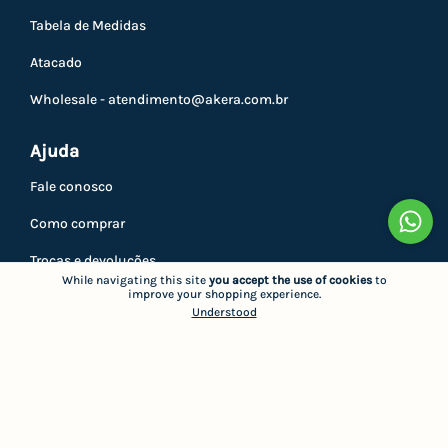
Tabela de Medidas
Atacado
Wholesale -
atendimento@akera.com.br
Ajuda
Fale conosco
Como comprar
Trocas e devoluções
While navigating this site
you accept the use of cookies
to
improve your shopping experience.
Privacidade
Understood
Minha conta
Atendimento
5521999637860